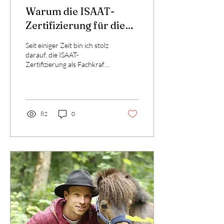
Warum die ISAAT-
Zertifizierung für die
Qualität meiner
Seit einiger Zeit bin ich stolz
tiergestützten Arbeit so
darauf, die ISAAT-
Zertifizierung als Fachkraft
wichtig ist
für tiergestützte
Interventionen (TGI) zu
tragen. Diese...
82
0