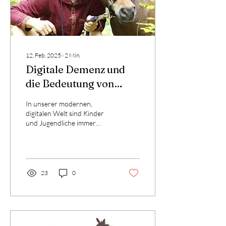
12. Feb. 2025
∙
2
Min.
Digitale Demenz und
die Bedeutung von
Naturerlebnissen für
In unserer modernen,
die Entwicklung
digitalen Welt sind Kinder
und Jugendliche immer
unserer Kinder
häufiger mit Bildschirmen
konfrontiert. Die ständige
Nutzung von...
23
0