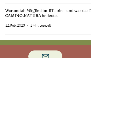
Warum ich Mitglied im BTI bin – und was das für
CAMINO.NATURA bedeutet
12. Feb. 2025
1 Min. Lesezeit
Fragen zu unseren Angeboten?
Gerne unser Kontaktformular nutzen!
camino-natura@posteo.de
©2025 von CAMINO.NATURA.